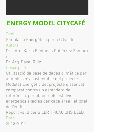
ENERGY MODEL CITYCAFÉ
Títol:
Simulació Energètica per a Citycafè
Autors:
Dra. Arq. Karla Fentanes Gutiérrez Zamora
i
Dr. Arq. Pavel Ruiz
Descripció:
Utilització de base de dades climàtica per
a predisseny sustentable del projecte.
Modelat Energètic del projecte dissenyat i
comparat contra un estàndard de
referència, per obtenir els estalvis
energètics exactes per cada àrea i al total
de l'edifici.
Report vàlid per a CERTIFICACIONS LEED.
Data:
2013-2014