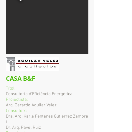
CASA B&F
Títol:
Consultoria d'Eficiència Energètica
Projectista:
Arq. Gerardo Aguilar Velez
Consultors:
Dra. Arq. Karla Fentanes Gutiérrez Zamora
i
Dr. Arq. Pavel Ruiz