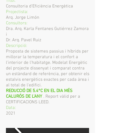
Títol:
Consultoria d'Eficiència Energètica
Projectista:
Arq. Jorge Limón
Consultors:
Dra. Arq. Karla Fentanes Gutiérrez Zamora
i
Dr. Arq. Pavel Ruiz
Descripció:
Proposta de sistemes passius i híbrids per
millorar la temperatura i el confort a
l'interior de l'habitatge. Modelat Energètic
del projecte dissenyat i comparat contra
un estàndard de referència, per obtenir els
estalvis energètics exactes per cada àrea i
al total de l'edifici.
REDUCCIÓ DE 5.4°C EN EL DIA MÉS
CALURÓS DE L'ANY
. Report vàlid per a
CERTIFICACIONS LEED.
Data:
2021