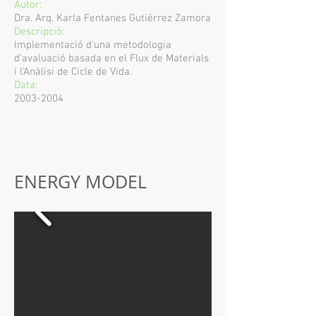
Autor:
Dra. Arq. Karla Fentanes Gutiérrez Zamora
Descripció:
Implementació d'una metodologia
d'avaluació basada en el Flux de Materials
i l'Anàlisi de Cicle de Vida.
Data:
2003-2004
ENERGY MODEL