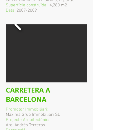
Carrer Rutlla 37-39, Girona, Espanya.
Superfície construïda:
4,280 m2
Data:
2007-2009
CARRETERA A
BARCELONA
Promotor Immobiliari:
Màxima Grup Immobiliari SL
Projecte Arquitectònic:
Arq. Andrés Terreros.