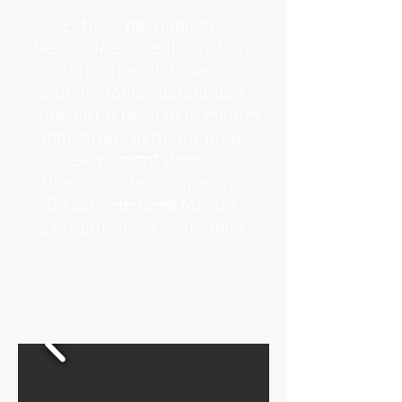
Estudis de Viabilitat.
Gestió de sòl i edificabilitat.
Directrius al disseny
arquitectònic sustentable.
Subcontractació dels millors
industrials al millor preu.
Seguiment dobra.
Directrius de màrqueting.
Disseny de Casa Mostra.
Escripturació i Postvenda.