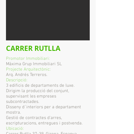
CARRER RUTLLA
Promotor Immobiliari:
Màxima Grup Immobiliari SL
Projecte Arquitectònic:
Arq. Andrés Terreros.
Descripció:
3 edificis de departaments de luxe.
Dirigim la producció del conjunt,
supervisant les empreses
subcontractades.
Disseny d´interiors per a departament
mostra.
Gestió de contractes d'arres,
escripturacions, entregues i postvenda.
Ubicació: