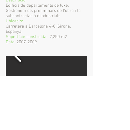
Descripció:
Edificis de departaments de luxe.
Gestionem els preliminars de l'obra i la
subcontractació d'industrials.
Ubicació:
Carretera a Barcelona 4-8, Girona,
Espanya.
Superfície construïda:
2,250 m2
Data:
2007-2009
AKASVAYU, SL